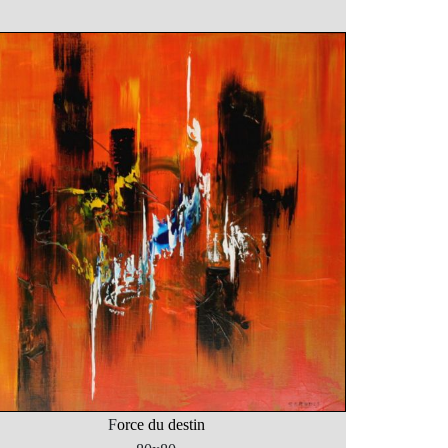
F
orce du destin