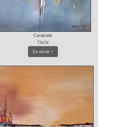
Cavalcade
73x54
En savoir +