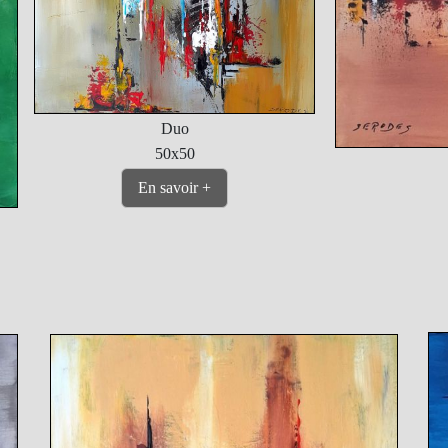
Duo
50x50
En savoir +